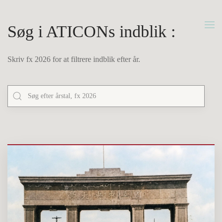
Gå
Søg i ATICONs indblik :
til
hovedindhold
Skriv fx 2026 for at filtrere indblik efter år.