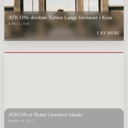
ATICONs direktør Torben Lange forelæser i Kina
JUNI 15, 2026
LÆS MERE
ATICON er flyttet i kreative lokaler
MARTS 28, 2025