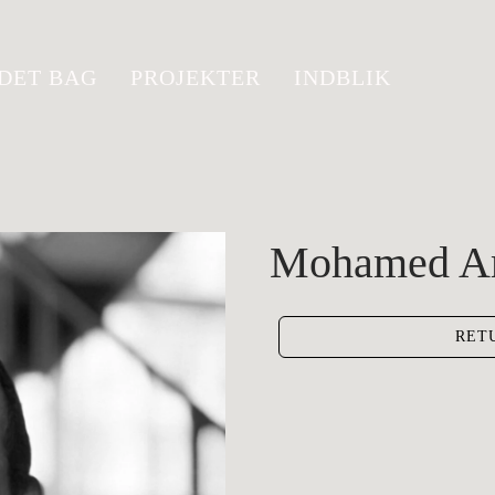
DET BAG
PROJEKTER
INDBLIK
Mohamed A
RET