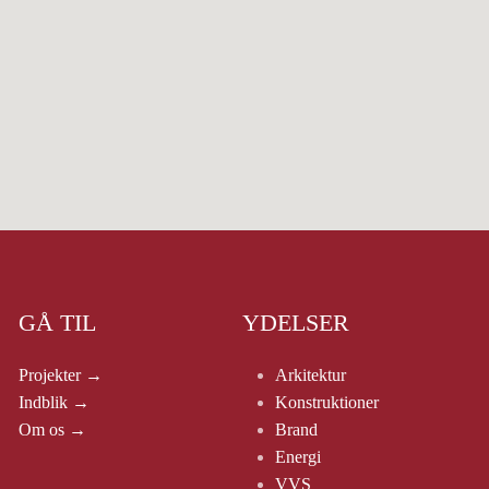
GÅ TIL
YDELSER
Projekter →
Arkitektur
Indblik →
Konstruktioner
Om os →
Brand
Energi
VVS