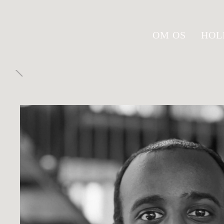
Gå
OM OS
HOL
til
hovedindhold