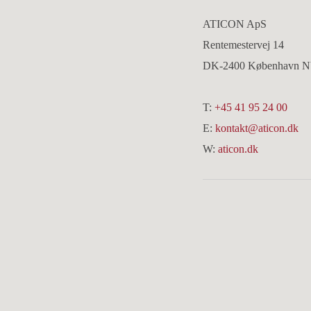
ATICON ApS
Rentemestervej 14
DK-2400 København 
T:
+45 41 95 24 00
E:
kontakt@aticon.dk
W:
aticon.dk