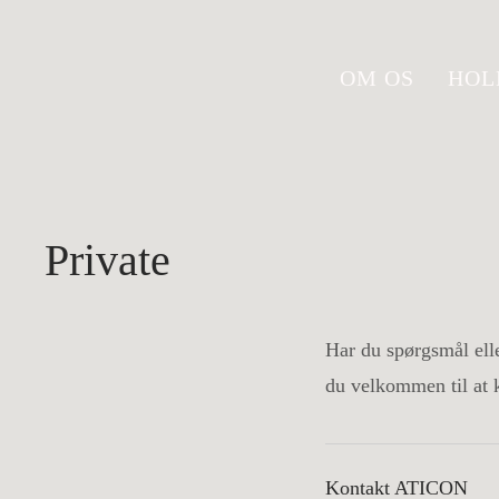
Gå
OM OS
HOL
til
hovedindhold
Private
Har du spørgsmål ell
du velkommen til at 
Kontakt ATICON