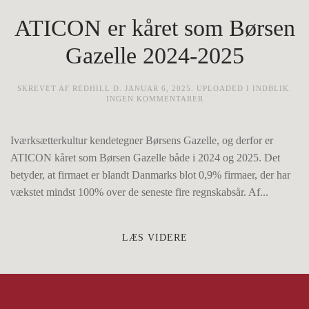
ATICON er kåret som Børsen
Gazelle 2024-2025
SKREVET AF
REDHILL
D.
JANUAR 6, 2025
. UPLOADED I
INDBLIK
.
TIL
INGEN KOMMENTARER
ATICON
ER
KÅRET
Iværksætterkultur kendetegner Børsens Gazelle, og derfor er
SOM
BØRSEN
ATICON kåret som Børsen Gazelle både i 2024 og 2025. Det
GAZELLE
2024-
betyder, at firmaet er blandt Danmarks blot 0,9% firmaer, der har
2025
vækstet mindst 100% over de seneste fire regnskabsår. Af...
LÆS VIDERE