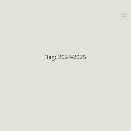
Gå
til
hovedindhold
Tag:
2024-2025