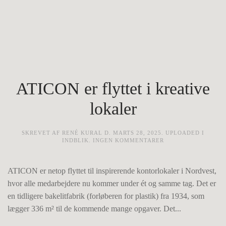
ATICON er flyttet i kreative
lokaler
SKREVET AF
RENÉ KURAL
D.
MARTS 28, 2025
. UPLOADED I
TIL
INDBLIK
.
INGEN KOMMENTARER
ATICON
ER
FLYTTET
ATICON er netop flyttet til inspirerende kontorlokaler i Nordvest,
I
KREATIVE
hvor alle medarbejdere nu kommer under ét og samme tag. Det er
LOKALER
en tidligere bakelitfabrik (forløberen for plastik) fra 1934, som
lægger 336 m² til de kommende mange opgaver. Det...