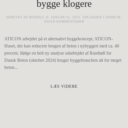
bygge klogere
SKREVET AF
REDHILL
D.
JANUAR 31, 2025
. UPLOADED I
INDBLIK
.
TIL
INGEN KOMMENTARER
ATICON-
HUSET:
VI
ATICON arbejder på et alternativt byggekoncept, ATICON-
SKAL
BYGGE
Huset, der kan reducere brugen af beton i nybyggeri med ca. 40
KLOGERE
procent. Ifølge en helt ny analyse udarbejdet af Rambøll for
Dansk Beton (oktober 2024) bruger byggebranchen alt for meget
beton...
LÆS VIDERE