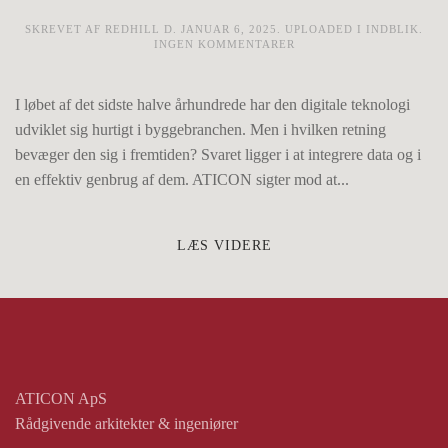
SKREVET AF
REDHILL
D.
JANUAR 6, 2025
. UPLOADED I
INDBLIK
.
TIL
INGEN KOMMENTARER
MOD
DATADREVET
PROJEKTUDFØRELSE
I løbet af det sidste halve århundrede har den digitale teknologi
–
ATI:LAB
udviklet sig hurtigt i byggebranchen. Men i hvilken retning
bevæger den sig i fremtiden? Svaret ligger i at integrere data og i
en effektiv genbrug af dem. ATICON sigter mod at...
LÆS VIDERE
ATICON ApS
Rådgivende arkitekter & ingeniører