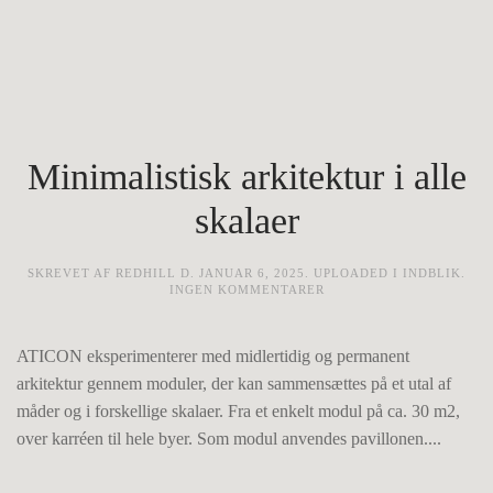
Minimalistisk arkitektur i alle
skalaer
SKREVET AF
REDHILL
D.
JANUAR 6, 2025
. UPLOADED I
INDBLIK
.
TIL
INGEN KOMMENTARER
MINIMALISTISK
ARKITEKTUR
I
ATICON eksperimenterer med midlertidig og permanent
ALLE
SKALAER
arkitektur gennem moduler, der kan sammensættes på et utal af
måder og i forskellige skalaer. Fra et enkelt modul på ca. 30 m2,
over karréen til hele byer. Som modul anvendes pavillonen....