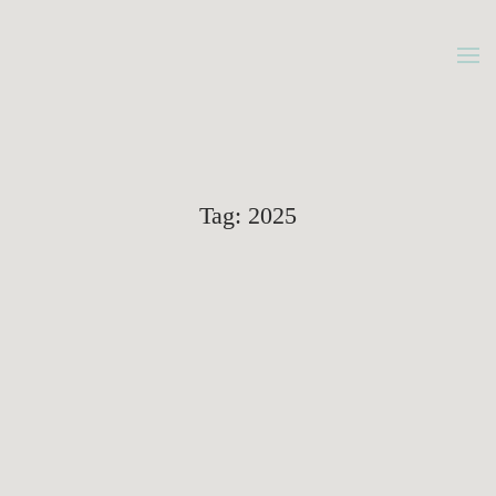
Gå
til
hovedindhold
Tag:
2025